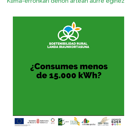
Klima-erronkari denon artean aurre eginez